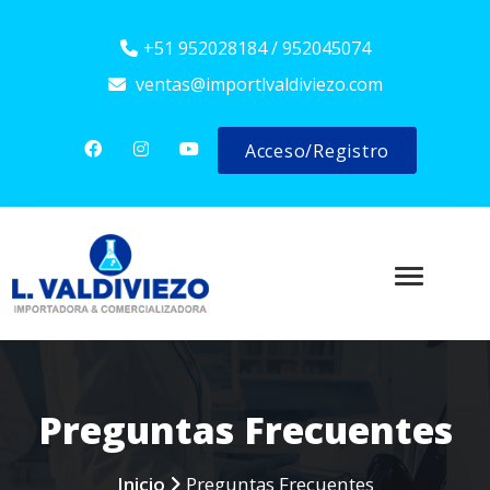
+51 952028184 / 952045074
ventas@importlvaldiviezo.com
Acceso/Registro
Preguntas Frecuentes
Inicio
Preguntas Frecuentes