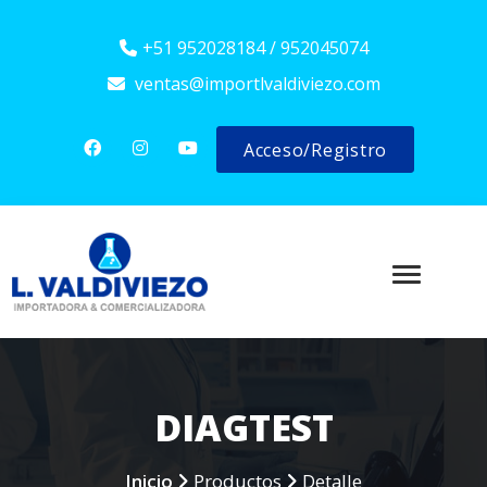
+51 952028184 / 952045074
ventas@importlvaldiviezo.com
Acceso/Registro
DIAGTEST
Inicio
Productos
Detalle