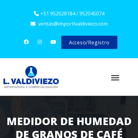
+51 952028184 / 952045074
ventas@importlvaldiviezo.com
Acceso/Registro
MEDIDOR DE HUMEDAD
DE GRANOS DE CAFÉ