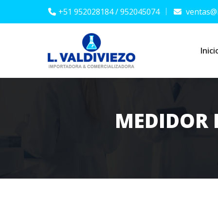
+51 952028184 / 952045074
ventas@i
Inici
MEDIDOR 