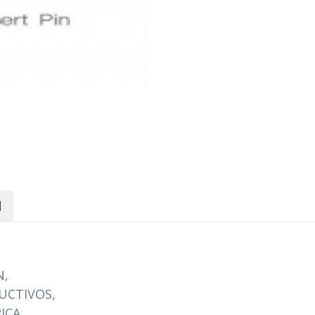
l
N,
UCTIVOS,
ICA,